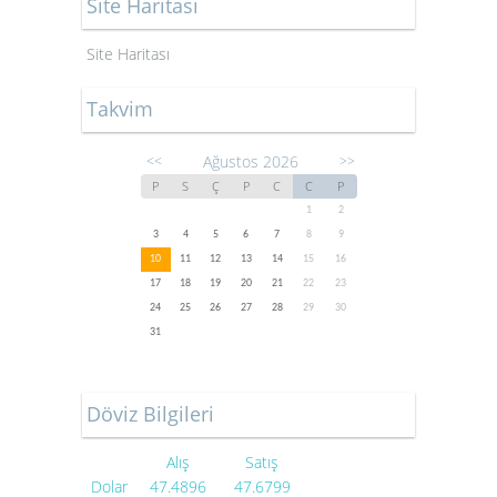
Site Haritası
Site Haritası
Takvim
Ağustos 2026
<<
>>
P
S
Ç
P
C
C
P
1
2
3
4
5
6
7
8
9
10
11
12
13
14
15
16
17
18
19
20
21
22
23
24
25
26
27
28
29
30
31
Döviz Bilgileri
Alış
Satış
Dolar
47.4896
47.6799