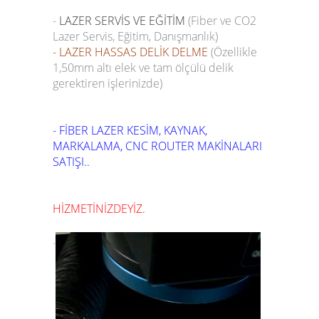
5
-
LAZER SERVİS VE EĞİTİM
(Fiber ve CO2
Lazer Servis, Eğitim, Danışmanlık)
6
- LAZER HASSAS DELİK DELME
(Özellikle
7
1,50mm altı elek ve tam ölçülü delik
8
gerektiren işlerinizde)
9
10
- FİBER LAZER KESİM, KAYNAK,
MARKALAMA, CNC ROUTER MAKİNALARI
SATIŞI..
HİZMETİNİZDEYİZ.
.