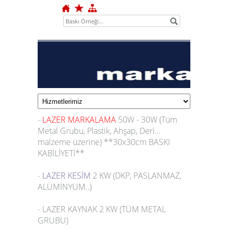
-
LAZER MARKALAMA
50W - 30W
(Tüm
Metal Grubu, Plastik, Ahşap, Deri...
malzeme üzerine) **
30x30cm
BASKI
KABİLİYETİ**
-
LAZER KESİM
2 KW
(DKP, PASLANMAZ,
1
ALÜMİNYUM..)
2
-
LAZER KAYNAK 2 KW
(TÜM METAL
3
GRUBU)
4